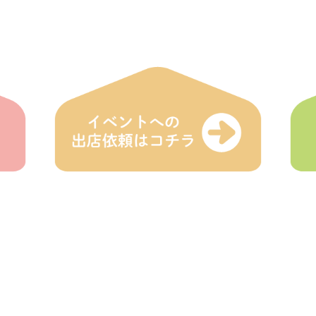
HOME
えにわ
登録店
イベン