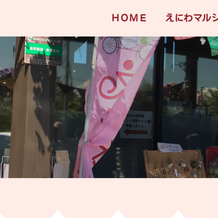
ＨＯＭＥ
えにわマル