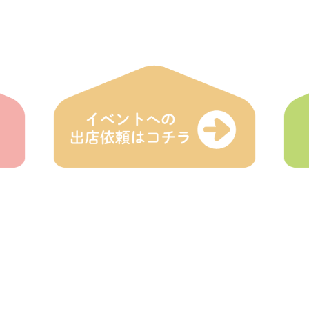
HOME
えにわ
登録店
イベン