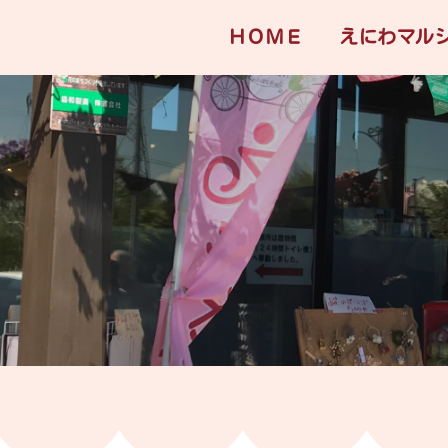
ＨＯＭＥ
えにわマル