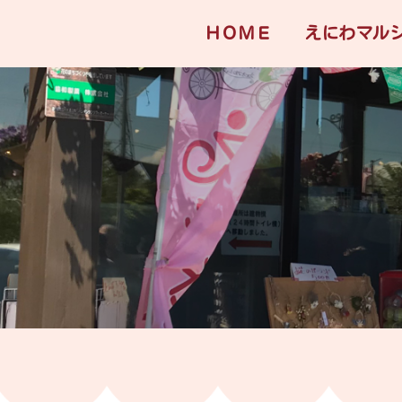
ＨＯＭＥ
えにわマル