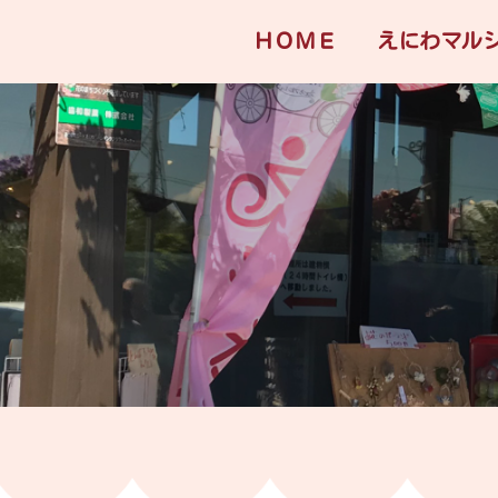
ＨＯＭＥ
えにわマル