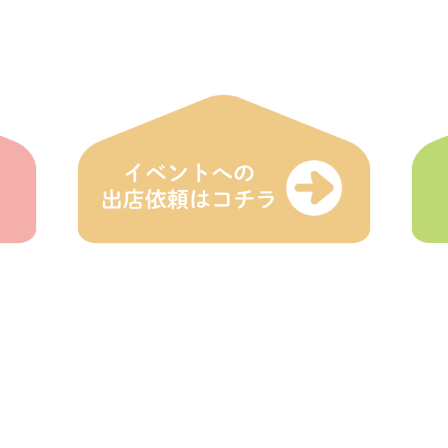
HOME
えにわ
登録店
イベン