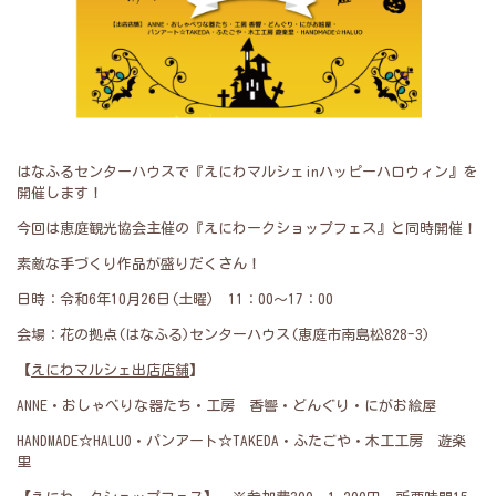
はなふるセンターハウスで『えにわマルシェinハッピーハロウィン』を
開催します！
今回は恵庭観光協会主催の『えにわークショップフェス』と同時開催！
素敵な手づくり作品が盛りだくさん！
日時：令和6年10月26日(土曜) 11：00～17：00
会場：花の拠点(はなふる)センターハウス(恵庭市南島松828-3)
【
えにわマルシェ出店店舗
】
ANNE・おしゃべりな器たち・工房 香響・どんぐり・にがお絵屋
HANDMADE☆HALUO・パンアート☆TAKEDA・ふたごや・木工工房 遊楽
里