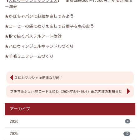
【
えにわークショップフェス
】 ※参加費300～1,200円、所要時間15
～30分
★かぼちゃパンにお絵かきしてみよう
★コーヒーの袋にぬりえをしてお菓子をもらおう
★指で描くパステルアート体験
★ハロウィンジェルキャンドルづくり
★羊毛ミニフレームづくり
えにわマルシェin旧まなび館！
プチマルシェin花ロードえにわ（2024年8月-10月）出店店舗のお知らせ
アーカイブ
2026
4
2025
10