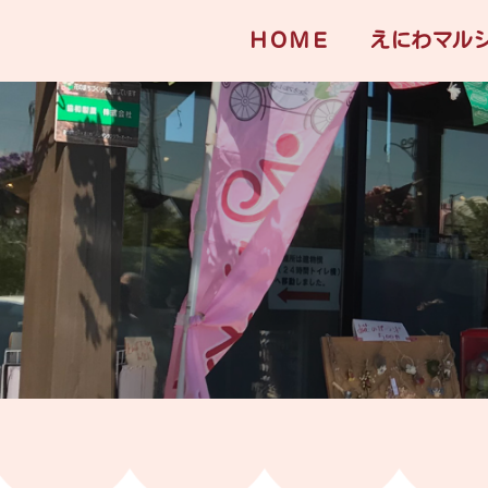
ＨＯＭＥ
えにわマル